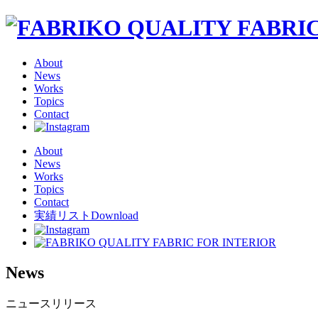
About
News
Works
Topics
Contact
About
News
Works
Topics
Contact
実績リストDownload
News
ニュースリリース