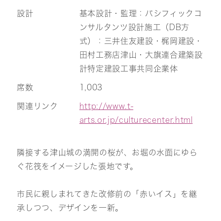
設計
基本設計・監理：パシフィックコ
ンサルタンツ設計施工（DB方
式）：三井住友建設・梶岡建設・
田村工務店津山・大旗連合建築設
計特定建設工事共同企業体
席数
1,003
関連リンク
http://www.t-
arts.or.jp/culturecenter.html
隣接する津山城の満開の桜が、お堀の水面にゆら
ぐ花筏をイメージした張地です。
市民に親しまれてきた改修前の「赤いイス」を継
承しつつ、デザインを一新。