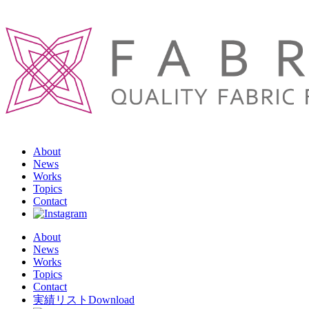
About
News
Works
Topics
Contact
About
News
Works
Topics
Contact
実績リストDownload