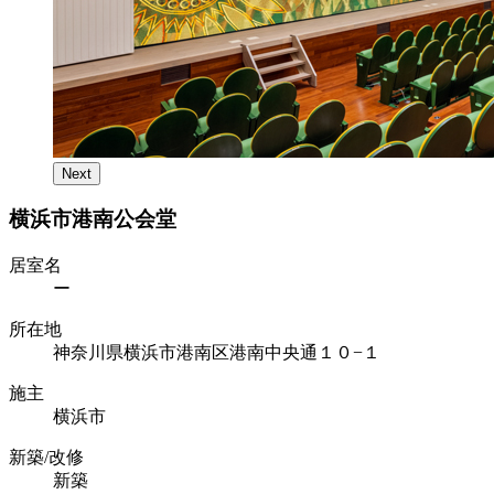
Next
横浜市港南公会堂
居室名
ー
所在地
神奈川県横浜市港南区港南中央通１０−１
施主
横浜市
新築/改修
新築