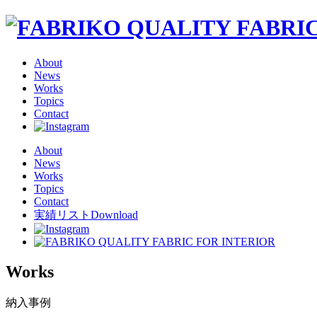
About
News
Works
Topics
Contact
About
News
Works
Topics
Contact
実績リストDownload
Works
納入事例