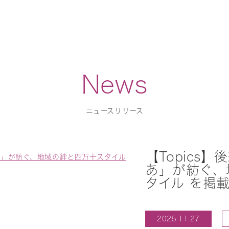
News
ニュースリリース
【Topics
あ」が紡ぐ、
タイル を掲
2025.11.27