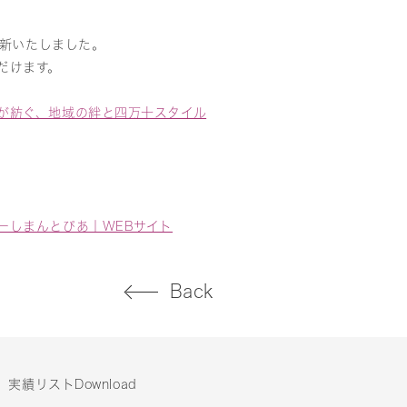
を更新いたしました。
だけます。
が紡ぐ、地域の絆と四万十スタイル
ーしまんとぴあ｜WEBサイト
Back
実績リストDownload